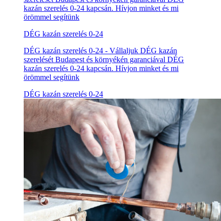
kazán szerelés 0-24 kapcsán. Hívjon minket és mi
örömmel segítünk
DÉG kazán szerelés 0-24
DÉG kazán szerelés 0-24 - Vállaljuk DÉG kazán
szerelését Budapest és környékén garanciával DÉG
kazán szerelés 0-24 kapcsán. Hívjon minket és mi
örömmel segítünk
DÉG kazán szerelés 0-24