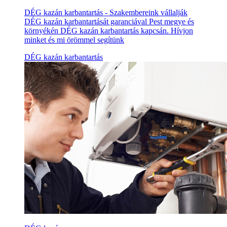
DÉG kazán karbantartás - Szakembereink vállalják
DÉG kazán karbantartását garanciával Pest megye és
környékén DÉG kazán karbantartás kapcsán. Hívjon
minket és mi örömmel segítünk
DÉG kazán karbantartás