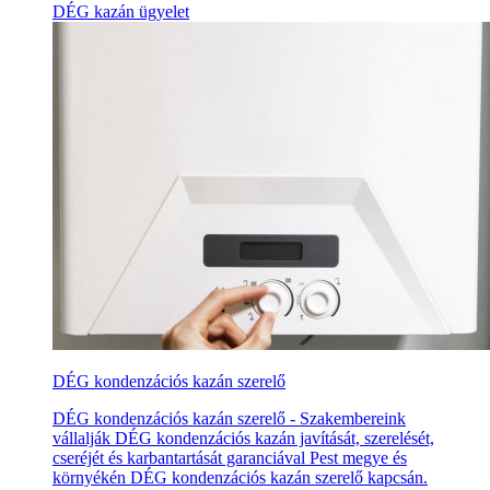
DÉG kazán ügyelet
DÉG kondenzációs kazán szerelő
DÉG kondenzációs kazán szerelő - Szakembereink
vállalják DÉG kondenzációs kazán javítását, szerelését,
cseréjét és karbantartását garanciával Pest megye és
környékén DÉG kondenzációs kazán szerelő kapcsán.