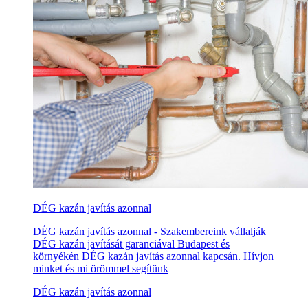
DÉG kazán javítás azonnal
DÉG kazán javítás azonnal - Szakembereink vállalják
DÉG kazán javítását garanciával Budapest és
környékén DÉG kazán javítás azonnal kapcsán. Hívjon
minket és mi örömmel segítünk
DÉG kazán javítás azonnal