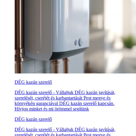
DÉG kazán szerelő
DÉG kazán szerelő - Vállaljuk DÉG kazán javítását,
szerelését, cseréjét és karbantartását Pest megye és
környékén garanciával DÉG kazán szerelő kapcsán.
Hívjon minket és mi örömmel segítünk
DÉG kazán szerelő
DÉG kazán szerelő - Vállaljuk DÉG kazán javítását,
szerelését, cseréjét és karbantartását Pest megye és