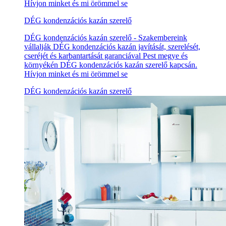
Hívjon minket és mi örömmel se
DÉG kondenzációs kazán szerelő
DÉG kondenzációs kazán szerelő - Szakembereink
vállalják DÉG kondenzációs kazán javítását, szerelését,
cseréjét és karbantartását garanciával Pest megye és
környékén DÉG kondenzációs kazán szerelő kapcsán.
Hívjon minket és mi örömmel se
DÉG kondenzációs kazán szerelő