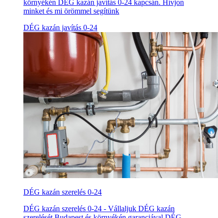
környékén DÉG kazán javítás 0-24 kapcsán. Hívjon
minket és mi örömmel segítünk
DÉG kazán javítás 0-24
DÉG kazán szerelés 0-24
DÉG kazán szerelés 0-24 - Vállaljuk DÉG kazán
szerelését Budapest és környékén garanciával DÉG