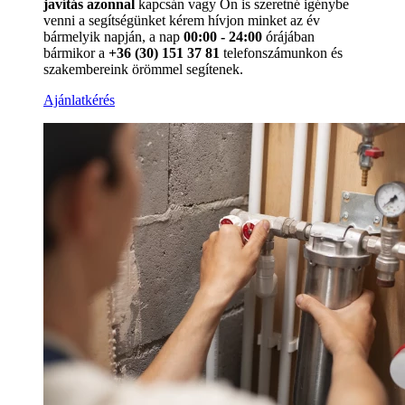
javítás azonnal
kapcsán vagy Ön is szeretné igénybe
venni a segítségünket kérem hívjon minket az év
bármelyik napján, a nap
00:00 - 24:00
órájában
bármikor a
+36 (30) 151 37 81
telefonszámunkon és
szakembereink örömmel segítenek.
Ajánlatkérés