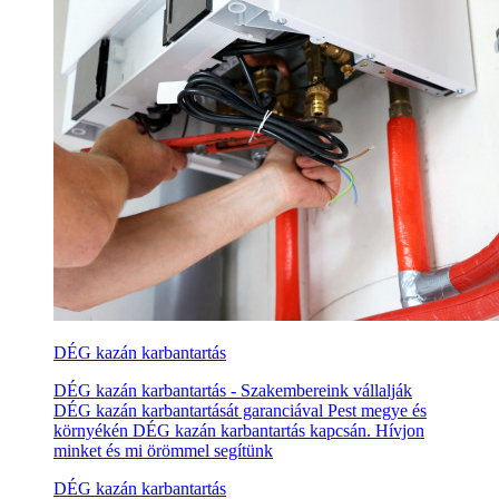
DÉG kazán karbantartás
DÉG kazán karbantartás - Szakembereink vállalják
DÉG kazán karbantartását garanciával Pest megye és
környékén DÉG kazán karbantartás kapcsán. Hívjon
minket és mi örömmel segítünk
DÉG kazán karbantartás