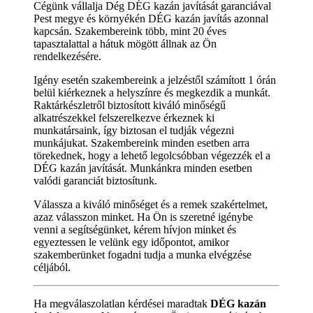
Cégünk vállalja Dég DÉG kazán javítását garanciával
Pest megye és környékén DÉG kazán javítás azonnal
kapcsán. Szakembereink több, mint 20 éves
tapasztalattal a hátuk mögött állnak az Ön
rendelkezésére.
Igény esetén szakembereink a jelzéstől számított 1 órán
belül kiérkeznek a helyszínre és megkezdik a munkát.
Raktárkészletről biztosított kiváló minőségű
alkatrészekkel felszerelkezve érkeznek ki
munkatársaink, így biztosan el tudják végezni
munkájukat. Szakembereink minden esetben arra
törekednek, hogy a lehető legolcsóbban végezzék el a
DÉG kazán javítását. Munkánkra minden esetben
valódi garanciát biztosítunk.
Válassza a kiváló minőséget és a remek szakértelmet,
azaz válasszon minket. Ha Ön is szeretné igénybe
venni a segítségünket, kérem hívjon minket és
egyeztessen le velünk egy időpontot, amikor
szakemberünket fogadni tudja a munka elvégzése
céljából.
Ha megválaszolatlan kérdései maradtak
DÉG kazán