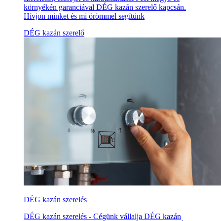
környékén garanciával DÉG kazán szerelő kapcsán.
Hívjon minket és mi örömmel segítünk
DÉG kazán szerelő
DÉG kazán szerelés
DÉG kazán szerelés - Cégünk vállalja DÉG kazán