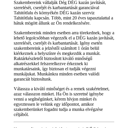
Szakembereink vállalják Dég DÉG kazán javítását,
szerelését, cseréjét és karbantartását garanciával
Tahitótfalu és környékén DÉG kazán szerviz
Tahitótfalu kapcsán. Több, mint 20 éves tapasztalattal a
hátuk mögött állunk az Ön rendelkezésére.
Szakembereink minden esetben arra törekednek, hogy a
lehető legolcsóbban végezzék el a DÉG kazán javítását,
szerelését, cseréjét és karbantartását. Igény esetén
szakembereink a jelzéstől számított 1 órán belül
kiérkeznek a helyszínre és megkezdik a munkát.
Raktárkészletről biztosított kiváló minőségű
alkatrészekkel felszerelkezve érkeznek ki
munkatársaink, így biztosan el tudják végezni
munkájukat. Munkánkra minden esetben valódi
garanciát biztosítunk.
Válassza a kiváló minőséget és a remek szakértelmet,
azaz válasszon minket. Ha Ön is szeretné igénybe
venni a segítségünket, kérem hívjon minket és
egyeztessen le velünk egy időpontot, amikor
szakemberünket fogadni tudja a munka elvégzése
céljából.