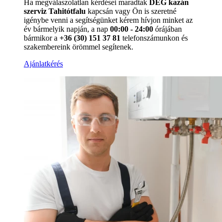
Ha megválaszolatlan kérdései maradtak
DÉG kazán
szerviz Tahitótfalu
kapcsán vagy Ön is szeretné
igénybe venni a segítségünket kérem hívjon minket az
év bármelyik napján, a nap
00:00 - 24:00
órájában
bármikor a
+36 (30) 151 37 81
telefonszámunkon és
szakembereink örömmel segítenek.
Ajánlatkérés