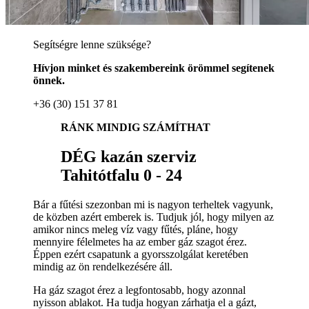
Segítségre lenne szüksége?
Hívjon minket és szakembereink örömmel segítenek
önnek.
+36 (30) 151 37 81
RÁNK MINDIG SZÁMÍTHAT
DÉG kazán szerviz
Tahitótfalu 0 - 24
Bár a fűtési szezonban mi is nagyon terheltek vagyunk,
de közben azért emberek is. Tudjuk jól, hogy milyen az
amikor nincs meleg víz vagy fűtés, pláne, hogy
mennyire félelmetes ha az ember gáz szagot érez.
Éppen ezért csapatunk a gyorsszolgálat keretében
mindig az ön rendelkezésére áll.
Ha gáz szagot érez a legfontosabb, hogy azonnal
nyisson ablakot. Ha tudja hogyan zárhatja el a gázt,