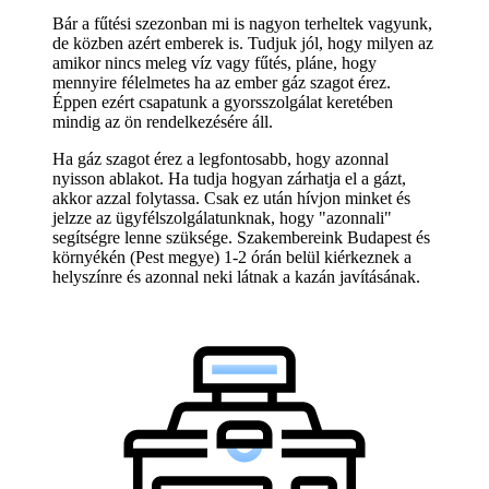
Bár a fűtési szezonban mi is nagyon terheltek vagyunk,
de közben azért emberek is. Tudjuk jól, hogy milyen az
amikor nincs meleg víz vagy fűtés, pláne, hogy
mennyire félelmetes ha az ember gáz szagot érez.
Éppen ezért csapatunk a gyorsszolgálat keretében
mindig az ön rendelkezésére áll.
Ha gáz szagot érez a legfontosabb, hogy azonnal
nyisson ablakot. Ha tudja hogyan zárhatja el a gázt,
akkor azzal folytassa. Csak ez után hívjon minket és
jelzze az ügyfélszolgálatunknak, hogy "azonnali"
segítségre lenne szüksége. Szakembereink Budapest és
környékén (Pest megye) 1-2 órán belül kiérkeznek a
helyszínre és azonnal neki látnak a kazán javításának.