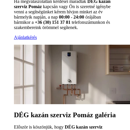
Ha megválaszolatlan kérdései maradtak
DÉG kazán
szerviz Pomáz
kapcsán vagy Ön is szeretné igénybe
venni a segítségünket kérem hívjon minket az év
bármelyik napján, a nap
00:00 - 24:00
órájában
bármikor a
+36 (30) 151 37 81
telefonszámunkon és
szakembereink örömmel segítenek.
Ajánlatkérés
DÉG kazán szerviz Pomáz galéria
Először is köszönjük, hogy
DÉG kazán szerviz