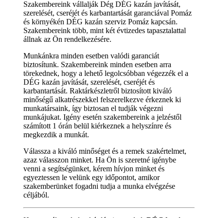
Szakembereink vállalják Dég DÉG kazán javítását,
szerelését, cseréjét és karbantartását garanciával Pomáz
és környékén DÉG kazán szerviz Pomáz kapcsán.
Szakembereink több, mint két évtizedes tapasztalattal
állnak az Ön rendelkezésére.
Munkánkra minden esetben valódi garanciát
biztosítunk. Szakembereink minden esetben arra
törekednek, hogy a lehető legolcsóbban végezzék el a
DÉG kazán javítását, szerelését, cseréjét és
karbantartását. Raktárkészletről biztosított kiváló
minőségű alkatrészekkel felszerelkezve érkeznek ki
munkatársaink, így biztosan el tudják végezni
munkájukat. Igény esetén szakembereink a jelzéstől
számított 1 órán belül kiérkeznek a helyszínre és
megkezdik a munkát.
Válassza a kiváló minőséget és a remek szakértelmet,
azaz válasszon minket. Ha Ön is szeretné igénybe
venni a segítségünket, kérem hívjon minket és
egyeztessen le velünk egy időpontot, amikor
szakemberünket fogadni tudja a munka elvégzése
céljából.