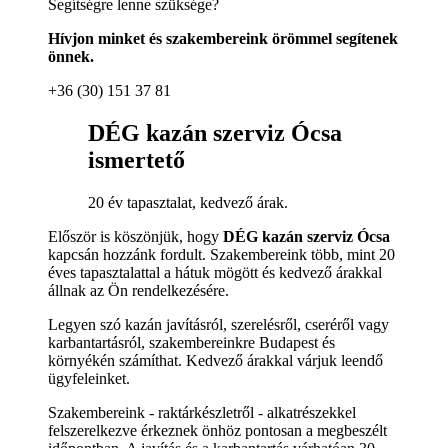
Segítségre lenne szüksége?
Hívjon minket és szakembereink örömmel segítenek
önnek.
+36 (30) 151 37 81
DÉG kazán szerviz Ócsa
ismertető
20 év tapasztalat, kedvező árak.
Először is köszönjük, hogy
DÉG kazán szerviz Ócsa
kapcsán hozzánk fordult. Szakembereink több, mint 20
éves tapasztalattal a hátuk mögött és kedvező árakkal
állnak az Ön rendelkezésére.
Legyen szó kazán javításról, szerelésről, cseréről vagy
karbantartásról, szakembereinkre Budapest és
környékén számíthat. Kedvező árakkal várjuk leendő
ügyfeleinket.
Szakembereink - raktárkészletről - alkatrészekkel
felszerelkezve érkeznek önhöz pontosan a megbeszélt