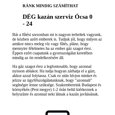
RÁNK MINDIG SZÁMÍTHAT
DÉG kazán szerviz Ócsa 0
- 24
Bár a fűtési szezonban mi is nagyon terheltek vagyunk,
de közben azért emberek is. Tudjuk jól, hogy milyen az
amikor nincs meleg víz vagy fűtés, pláne, hogy
mennyire félelmetes ha az ember gáz szagot érez.
Éppen ezért csapatunk a gyorsszolgálat keretében
mindig az ön rendelkezésére áll.
Ha gáz szagot érez a legfontosabb, hogy azonnal
nyisson ablakot. Ha tudja hogyan zárhatja el a gázt,
akkor azzal folytassa. Csak ez után hívjon minket és
jelzze az ügyfélszolgálatunknak, hogy "azonnali"
segítségre lenne szüksége. Szakembereink Budapest és
környékén (Pest megye) 1-2 órán belül kiérkeznek a
helyszínre és azonnal neki látnak a kazán javításának.