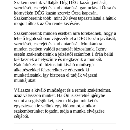
Szakembereink vállalják Dég DÉG kazán javítását,
szerelését, cseréjét és karbantartását garanciával Ócsa és
környékén DÉG kazán szerviz Ócsa kapcsán.
Szakembereink több, mint 20 éves tapasztalattal a hátuk
mögött állnak az Ön rendelkezésére.
Szakembereink minden esetben arra törekednek, hogy a
lehető legolcsóbban végezzék el a DÉG kazán javítását,
szerelését, cseréjét és karbantartását. Munkánkra
minden esetben valódi garanciát biztosítunk. Igény
esetén szakembereink a jelzéstől számított 1 órán belül
kiérkeznek a helyszínre és megkezdik a munkát.
Raktárkészletről biztosított kiváló minőségű
alkatrészekkel felszerelkezve érkeznek ki
munkatársaink, így biztosan el tudják végezni
munkájukat.
Válassza a kiváló minőséget és a remek szakértelmet,
azaz válasszon minket. Ha Ön is szeretné igénybe
venni a segítségünket, kérem hívjon minket és
egyeztessen le velünk egy időpontot, amikor
szakemberünket fogadni tudja a munka elvégzése
céljából.