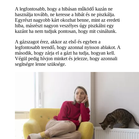
A legfontosabb, hogy a hibásan működő kazán ne
használja tovább, ne keresse a hibát és ne piszkálja.
Egyrészt nagyobb kárt okozhat benne, mint az eredeti
hiba, másrészt nagyon veszélyes úgy piszkálni egy
kazánt ha nem tudjuk pontosan, hogy mit csinálunk.
A gázszagot érez, akkor az első és egyben a
legfontosabb teendő, hogy azonnal nyisson ablakot. A
második, hogy zárja el a gázt ha tudja, hogyan kell.
Végül pedig hívjon minket és jelezze, hogy azonnali
segítségre lenne szüksége.