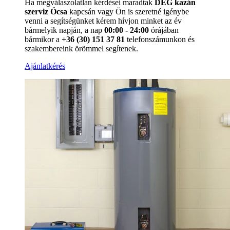
Ha megválaszolatlan kérdései maradtak
DÉG kazán
szerviz Ócsa
kapcsán vagy Ön is szeretné igénybe
venni a segítségünket kérem hívjon minket az év
bármelyik napján, a nap
00:00 - 24:00
órájában
bármikor a
+36 (30) 151 37 81
telefonszámunkon és
szakembereink örömmel segítenek.
Ajánlatkérés