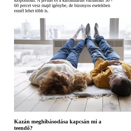
időpontban. A javítás és a karbantartás várhatóan 30 -
60 percet vesz majd igénybe, de bizonyos esetekben
ennél lehet több is.
Kazán meghibásodása kapcsán mi a
teendő?