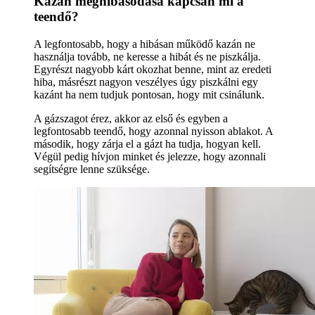
Kazán meghibásodása kapcsán mi a
teendő?
A legfontosabb, hogy a hibásan működő kazán ne
használja tovább, ne keresse a hibát és ne piszkálja.
Egyrészt nagyobb kárt okozhat benne, mint az eredeti
hiba, másrészt nagyon veszélyes úgy piszkálni egy
kazánt ha nem tudjuk pontosan, hogy mit csinálunk.
A gázszagot érez, akkor az első és egyben a
legfontosabb teendő, hogy azonnal nyisson ablakot. A
második, hogy zárja el a gázt ha tudja, hogyan kell.
Végül pedig hívjon minket és jelezze, hogy azonnali
segítségre lenne szüksége.