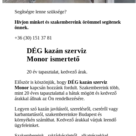
Segítségre lenne szüksége?
Hívjon minket és szakembereink örömmel segítenek
önnek.
+36 (30) 151 37 81
DÉG kazán szerviz
Monor ismertető
20 év tapasztalat, kedvező árak.
Először is köszönjük, hogy
DÉG kazán szerviz
Monor
kapcsán hozzánk fordult. Szakembereink több,
mint 20 éves tapasztalattal a hátuk mögött és kedvező
árakkal állnak az Ön rendelkezésére.
Legyen szó kazán javításról, szerelésről, cseréről vagy
karbantartásról, szakembereinkre Budapest és
környékén számíthat. Kedvező árakkal várjuk leendő
ügyfeleinket.
Szakembereink - raktárkészletről - alkatrészekkel