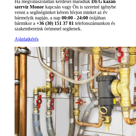
Ha megválaszolatlan kérdései maradtak
DÉG kazán
szerviz Monor
kapcsán vagy Ön is szeretné igénybe
venni a segítségünket kérem hívjon minket az év
bármelyik napján, a nap
00:00 - 24:00
órájában
bármikor a
+36 (30) 151 37 81
telefonszámunkon és
szakembereink örömmel segítenek.
Ajánlatkérés