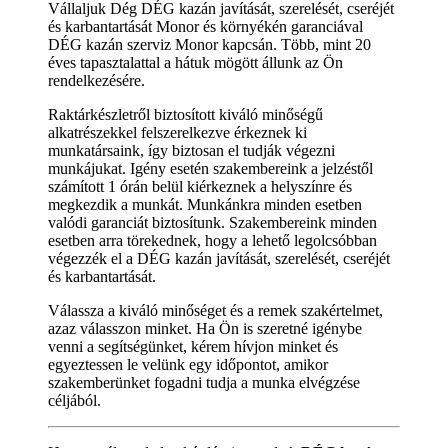
Vállaljuk Dég DÉG kazán javítását, szerelését, cseréjét
és karbantartását Monor és környékén garanciával
DÉG kazán szerviz Monor kapcsán. Több, mint 20
éves tapasztalattal a hátuk mögött állunk az Ön
rendelkezésére.
Raktárkészletről biztosított kiváló minőségű
alkatrészekkel felszerelkezve érkeznek ki
munkatársaink, így biztosan el tudják végezni
munkájukat. Igény esetén szakembereink a jelzéstől
számított 1 órán belül kiérkeznek a helyszínre és
megkezdik a munkát. Munkánkra minden esetben
valódi garanciát biztosítunk. Szakembereink minden
esetben arra törekednek, hogy a lehető legolcsóbban
végezzék el a DÉG kazán javítását, szerelését, cseréjét
és karbantartását.
Válassza a kiváló minőséget és a remek szakértelmet,
azaz válasszon minket. Ha Ön is szeretné igénybe
venni a segítségünket, kérem hívjon minket és
egyeztessen le velünk egy időpontot, amikor
szakemberünket fogadni tudja a munka elvégzése
céljából.