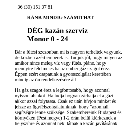
+36 (30) 151 37 81
RÁNK MINDIG SZÁMÍTHAT
DÉG kazán szerviz
Monor 0 - 24
Bár a fűtési szezonban mi is nagyon terheltek vagyunk,
de közben azért emberek is. Tudjuk jól, hogy milyen az
amikor nincs meleg víz vagy fűtés, pláne, hogy
mennyire félelmetes ha az ember gáz szagot érez.
Éppen ezért csapatunk a gyorsszolgálat keretében
mindig az ön rendelkezésére áll.
Ha gáz szagot érez a legfontosabb, hogy azonnal
nyisson ablakot. Ha tudja hogyan zárhatja el a gázt,
akkor azzal folytassa. Csak ez után hívjon minket és
jelzze az ügyfélszolgálatunknak, hogy "azonnali"
segítségre lenne szüksége. Szakembereink Budapest és
környékén (Pest megye) 1-2 órán belül kiérkeznek a
helyszínre és azonnal neki látnak a kazán javításának.