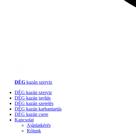
DÉG
kazán szerviz
DÉG kazán szerviz
DÉG kazán javítás
DÉG kazán szerelés
DÉG kazán karbantartás
DÉG kazán csere
Kapcsolat
Ajánlatkérés
Rólunk