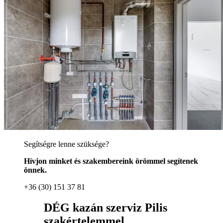
Segítségre lenne szüksége?
Hívjon minket és szakembereink örömmel segítenek
önnek.
+36 (30) 151 37 81
DÉG kazán szerviz Pilis
szakértelemmel