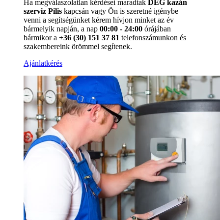
Ha megválaszolatlan kérdései maradtak
DÉG kazán
szerviz Pilis
kapcsán vagy Ön is szeretné igénybe
venni a segítségünket kérem hívjon minket az év
bármelyik napján, a nap
00:00 - 24:00
órájában
bármikor a
+36 (30) 151 37 81
telefonszámunkon és
szakembereink örömmel segítenek.
Ajánlatkérés