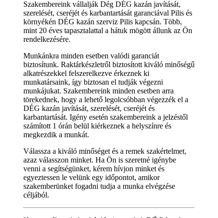
Szakembereink vállalják Dég DÉG kazán javítását,
szerelését, cseréjét és karbantartását garanciával Pilis és
környékén DÉG kazán szerviz Pilis kapcsán. Több,
mint 20 éves tapasztalattal a hátuk mögött állunk az Ön
rendelkezésére.
Munkánkra minden esetben valódi garanciát
biztosítunk. Raktárkészletről biztosított kiváló minőségű
alkatrészekkel felszerelkezve érkeznek ki
munkatársaink, így biztosan el tudják végezni
munkájukat. Szakembereink minden esetben arra
törekednek, hogy a lehető legolcsóbban végezzék el a
DÉG kazán javítását, szerelését, cseréjét és
karbantartását. Igény esetén szakembereink a jelzéstől
számított 1 órán belül kiérkeznek a helyszínre és
megkezdik a munkát.
Válassza a kiváló minőséget és a remek szakértelmet,
azaz válasszon minket. Ha Ön is szeretné igénybe
venni a segítségünket, kérem hívjon minket és
egyeztessen le velünk egy időpontot, amikor
szakemberünket fogadni tudja a munka elvégzése
céljából.