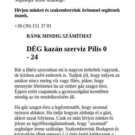
Hívjon minket és szakembereink örömmel segítenek
önnek.
+36 (30) 151 37 81
RÁNK MINDIG SZÁMÍTHAT
DÉG kazán szerviz Pilis 0
- 24
Bár a fűtési szezonban mi is nagyon terheltek vagyunk,
de közben azért emberek is. Tudjuk jól, hogy milyen az
amikor nincs meleg víz vagy fűtés, pláne, hogy
mennyire félelmetes ha az ember gáz szagot érez.
Éppen ezért csapatunk a gyorsszolgálat keretében
mindig az ön rendelkezésére áll.
Ha gáz szagot érez a legfontosabb, hogy azonnal
nyisson ablakot. Ha tudja hogyan zárhatja el a gázt,
akkor azzal folytassa. Csak ez után hívjon minket és
jelzze az ügyfélszolgálatunknak, hogy "azonnali"
segítségre lenne szüksége. Szakembereink Budapest és
környékén (Pest megye) 1-2 órán belül kiérkeznek a